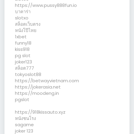
https://www.pussy888fun.io
บาคาร่า
slotxo
สล็อตเว็บตรง
หนังโป๊ไทย
1xbet
funny18
kiss918
pg slot
joker123
สล็อต777
tokyoslot88
https://betwayvietnam.com
https://jokerasia.net
https://moodeng.in
pgslot
https://918kissauto.xyz
หนังชนโรง
sagame
joker 123