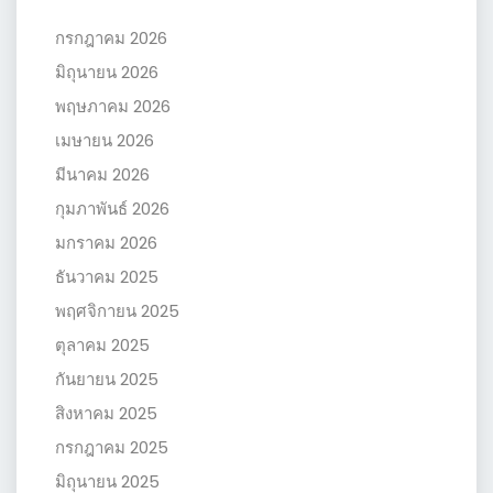
กรกฎาคม 2026
มิถุนายน 2026
พฤษภาคม 2026
เมษายน 2026
มีนาคม 2026
กุมภาพันธ์ 2026
มกราคม 2026
ธันวาคม 2025
พฤศจิกายน 2025
ตุลาคม 2025
กันยายน 2025
สิงหาคม 2025
กรกฎาคม 2025
มิถุนายน 2025