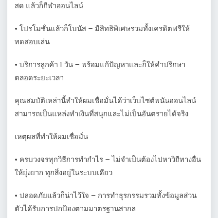
สด แล้วก็กีฬาออนไลน์
• โปรโมชั่นแล้วก็โบนัส – มีสิทธิพิเศษรวมทั้งเครดิตฟรีให้
ทดสอบเล่น
• บริการลูกค้า 1 วัน – พร้อมแก้ปัญหาและก็ให้คำปรึกษา
ตลอดระยะเวลา
คุณสมบัติเหล่านี้ทำให้ผมเชื่อมั่นได้ว่าเว็บไซต์พนันออนไลน์
สามารถเป็นแหล่งทำเงินที่สนุกและไม่เป็นอันตรายได้จริง
เหตุผลที่ทำให้ผมเชื่อมั่น
• ครบวงจรทุกวิธีการทำกำไร – ไม่จำเป็นต้องไปหาวิถีทางอื่น
ให้ยุ่งยาก ทุกสิ่งอยู่ในระบบเดียว
• ปลอดภัยแล้วก็น่าไว้ใจ – การทำธุรกรรมรวมทั้งข้อมูลส่วน
ตัวได้รับการปกป้องตามมาตรฐานสากล