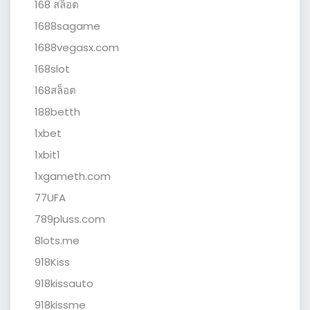
168 สล็อต
1688sagame
1688vegasx.com
168slot
168สล็อต
188betth
1xbet
1xbit1
1xgameth.com
77UFA
789pluss.com
8lots.me
918Kiss
918kissauto
918kissme