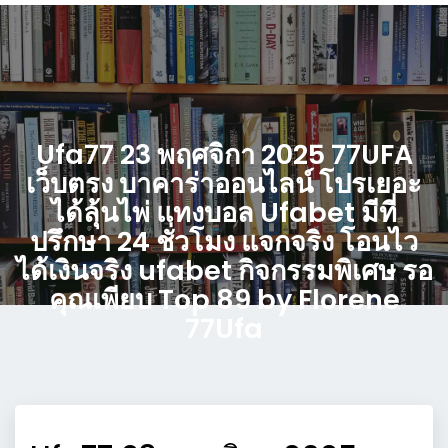
Ufa77 23 พฤศจิกา 2025 77UFA
เว็บตรง บาคาร่าออนไลน์ โปรเยอะ
ได้ลุ้นไพ่ แทงบอล Ufabet มีที่
ปรึกษา 24 ชั่วโมง แจกจริง โอนไว
ได้เงินจริง ufabet กิจกรรมพิเศษ รอ
คุณเพียบ Top 89 by Florene
77Ufa