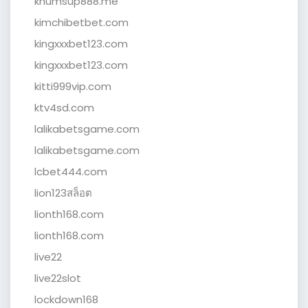
khumsup888.me
kimchibetbet.com
kingxxxbet123.com
kingxxxbet123.com
kitti999vip.com
ktv4sd.com
lalikabetsgame.com
lalikabetsgame.com
lcbet444.com
lion123สล็อต
lionth168.com
lionth168.com
live22
live22slot
lockdown168