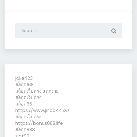
joker123
สล็อต168
สล็อตเว็บตรง แตกง่าย
สล็อตเว็บตรง
สล็อต66
https://www.jinda44.xyz
สล็อตเว็บตรง
https://bonus888.life
สล็อต888
slot99