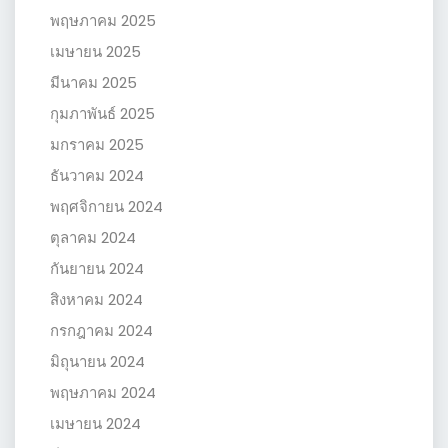
พฤษภาคม 2025
เมษายน 2025
มีนาคม 2025
กุมภาพันธ์ 2025
มกราคม 2025
ธันวาคม 2024
พฤศจิกายน 2024
ตุลาคม 2024
กันยายน 2024
สิงหาคม 2024
กรกฎาคม 2024
มิถุนายน 2024
พฤษภาคม 2024
เมษายน 2024