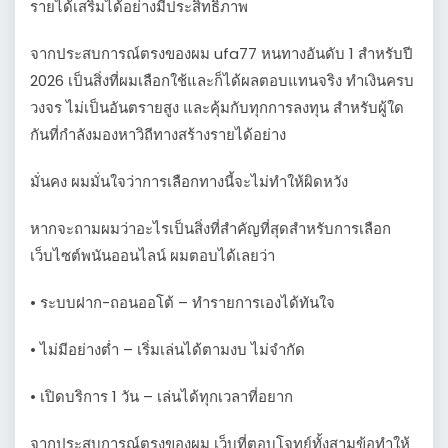
รายได้เสริมได้อย่างมีประสิทธิภาพ
จากประสบการณ์ตรงของผม ufa77 หนทางอันดับ 1 สำหรับปี
2026 เป็นสิ่งที่ผมเลือกใช้และก็ได้ผลตอบแทนจริง ทำเงินครบ
วงจร ไม่เป็นอันตรายสูง และคุ้มกับทุกการลงทุน สำหรับผู้ใด
กันที่กำลังมองหาวิถีทางสร้างรายได้อย่าง
มั่นคง ผมมั่นใจว่าการเลือกทางนี้จะไม่ทำให้ผิดหวัง
หากจะถามผมว่าอะไรเป็นสิ่งที่สำคัญที่สุดสำหรับการเลือก
เว็บไซต์พนันออนไลน์ ผมตอบได้เลยว่า
• ระบบฝาก-ถอนออโต้ – ทำรายการเองได้ทันใจ
• ไม่มีอย่างต่ำ – เริ่มเล่นได้ตามงบ ไม่จำกัด
• เปิดบริการ 1 วัน – เล่นได้ทุกเวลาที่อยาก
จากประสบการณ์ตรงของผม เว็บที่ตอบโจทย์ทั้งสามข้อทำให้