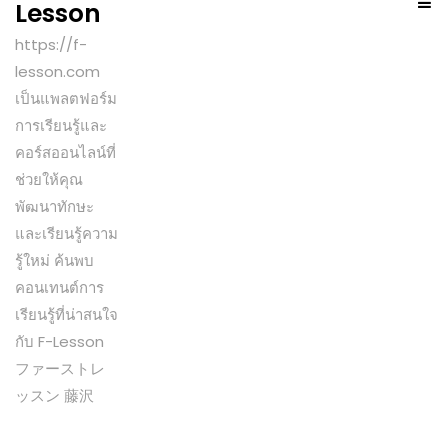
Lesson
https://f-
lesson.com
เป็นแพลตฟอร์ม
การเรียนรู้และ
คอร์สออนไลน์ที่
ช่วยให้คุณ
พัฒนาทักษะ
และเรียนรู้ความ
รู้ใหม่ ค้นพบ
คอนเทนต์การ
เรียนรู้ที่น่าสนใจ
กับ F-Lesson
ファーストレ
ッスン 藤沢