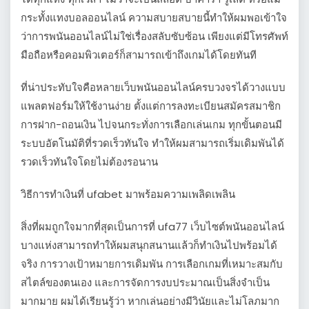
กระทั้งแทงบอลออนไลน์ ความสบายสบายนี้ทำให้ผมพอเข้าใจ
ว่าการพนันออนไลน์ไม่ใช่เรื่องสลับซับซ้อน เพียงแต่มีโทรศัพท์
มือถือหรือคอมพิวเตอร์ก็สามารถเข้าถึงเกมได้โดยทันที
ที่น่าประทับใจคือหลายเว็บพนันออนไลน์ครบวงจรได้วางแบบ
แพลตฟอร์มให้ใช้งานง่าย ตั้งแต่การลงทะเบียนสมัครสมาชิก
การฝาก-ถอนเงิน ไปจนกระทั่งการเลือกเล่นเกม ทุกขั้นตอนมี
ระบบอัตโนมัติที่รวดเร็วทันใจ ทำให้ผมสามารถเริ่มเดิมพันได้
รวดเร็วทันใจโดยไม่ต้องรอนาน
วิธีการทำเงินที่ ufabet มาพร้อมความเพลิดเพลิน
สิ่งที่ผมถูกใจมากที่สุดเป็นการที่ ufa77 เว็บไซต์พนันออนไลน์
บางแห่งสามารถทำให้ผมสนุกสนานแล้วก็ทำเงินไปพร้อมได้
จริง การวางเป้าหมายการเดิมพัน การเลือกเกมที่เหมาะสมกับ
สไตล์ของตนเอง และการจัดการงบประมาณเป็นสิ่งจำเป็น
มากมาย ผมได้เรียนรู้ว่า หากเล่นอย่างมีวินัยและไม่โลภมาก