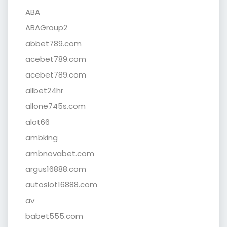
ABA
ABAGroup2
abbet789.com
acebet789.com
acebet789.com
allbet24hr
allone745s.com
alot66
ambking
ambnovabet.com
argus16888.com
autoslot16888.com
av
babet555.com