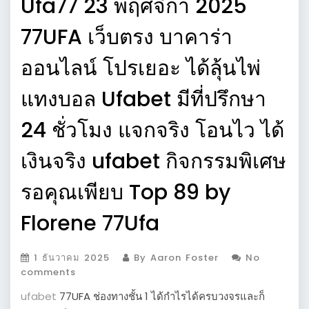
Ufa77 23 พฤศจิกา 2025
77UFA เว็บตรง บาคาร่า
ออนไลน์ โปรเยอะ ได้ลุ้นไพ่
แทงบอล Ufabet มีที่ปรึกษา
24 ชั่วโมง แจกจริง โอนไว ได้
เงินจริง ufabet กิจกรรมพิเศษ
รอคุณเพียบ Top 89 by
Florene 77Ufa
1 ธันวาคม 2025
By Aaron Foster
No
comments
ufabet
77UFA ช่องทางชั้น 1 ได้กำไรได้ครบวงจรและก็